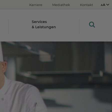
Karriere
Mediathek
Kontakt
Services
& Leistungen
Aus
An
STRG
Plus- (+)
Minus-Taste (-)
STRG
0