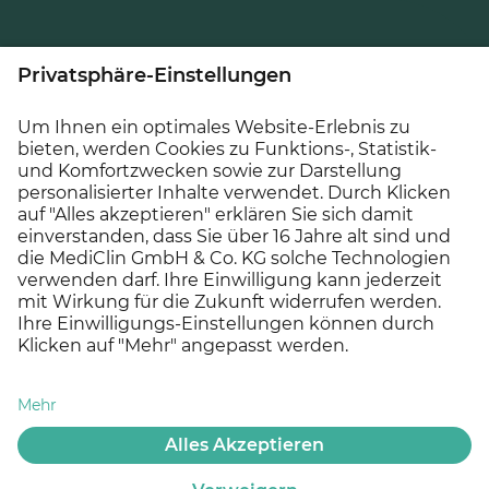
Zu MEDICLIN gehören bundesweit 31
Kliniken
, sechs
Pflegeeinrichtungen
und zehn
Medizinische
Versorgungszentren
. MEDICLIN verfügt über rund
8.200 Betten/Pflegeplätze und beschäftigt rund 9.900
Mitarbeiter*innen (Stand: Juni 2025).
© 2026 MEDICLIN AG, Offenburg - Ein Unternehmen der
Asklepios Gruppe
Datenschutz
Impressum
Cookie Einstellungen